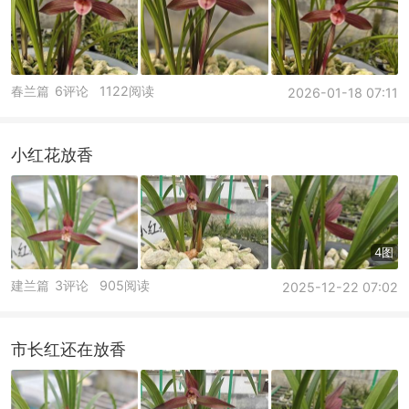
春兰篇
6评论
1122阅读
2026-01-18 07:11
小红花放香
4图
建兰篇
3评论
905阅读
2025-12-22 07:02
市长红还在放香