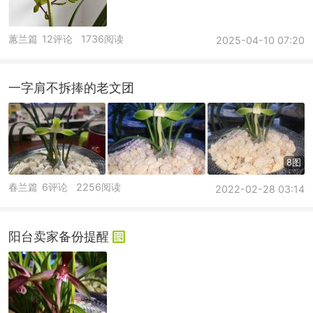
蕙兰篇
12评论
1736阅读
2025-04-10 07:20
一字肩不拆捧的老文团
8图
春兰篇
6评论
2256阅读
2022-02-28 03:14
阳台卖家备份提醒