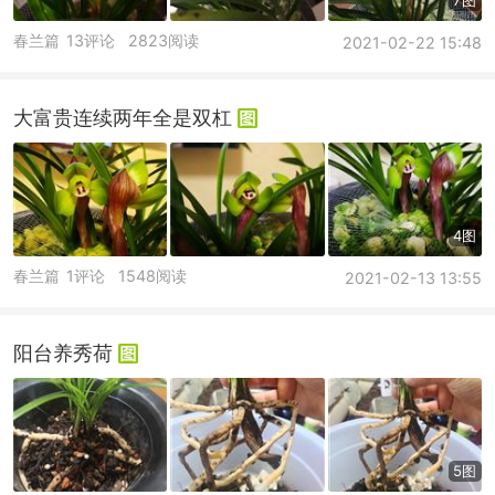
春兰篇
13评论
2823阅读
2021-02-22 15:48
大富贵连续两年全是双杠
4图
春兰篇
1评论
1548阅读
2021-02-13 13:55
阳台养秀荷
5图