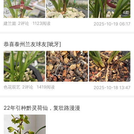
4图
建兰篇
2评论
1123阅读
2025-10-19 06:17
恭喜泰州兰友球友[呲牙]
色花双艺
2评论
1419阅读
2025-10-18 13:47
22年引种黔灵荷仙，复壮路漫漫