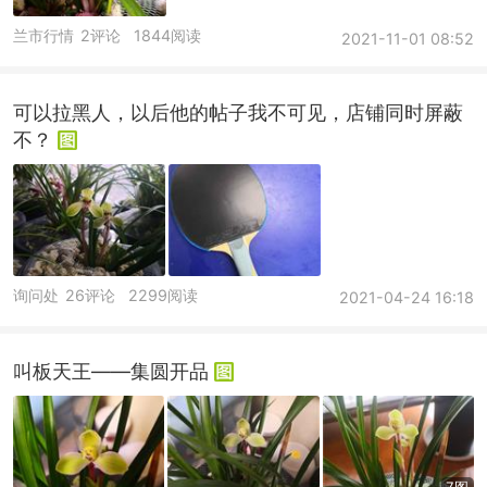
兰市行情
2评论
1844阅读
2021-11-01 08:52
可以拉黑人，以后他的帖子我不可见，店铺同时屏蔽
不？
询问处
26评论
2299阅读
2021-04-24 16:18
叫板天王——集圆开品
7图