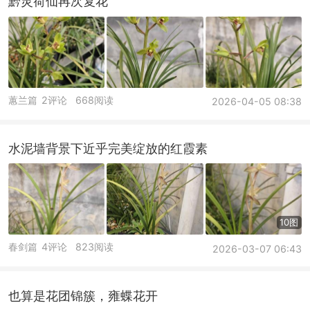
黔灵荷仙再次复花
蕙兰篇
2评论
668阅读
2026-04-05 08:38
水泥墙背景下近乎完美绽放的红霞素
10图
春剑篇
4评论
823阅读
2026-03-07 06:43
也算是花团锦簇，雍蝶花开