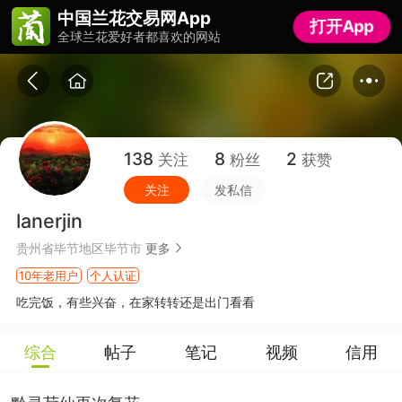
中国兰花交易网App
中国兰花交易网App
打开App
打开App
全球兰花爱好者都喜欢的网站
全球兰花爱好者都喜欢的网站
138
8
2
关注
粉丝
获赞
关注
发私信
lanerjin
贵州省毕节地区毕节市
更多
10年老用户
个人认证
吃完饭，有些兴奋，在家转转还是出门看看
综合
帖子
笔记
视频
信用