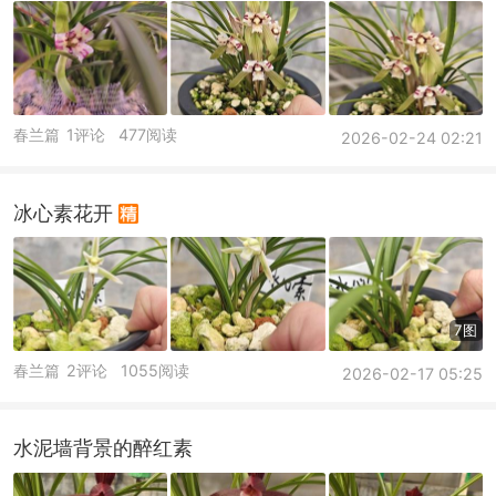
春兰篇
1评论
477阅读
2026-02-24 02:21
冰心素花开
7图
春兰篇
2评论
1055阅读
2026-02-17 05:25
水泥墙背景的醉红素