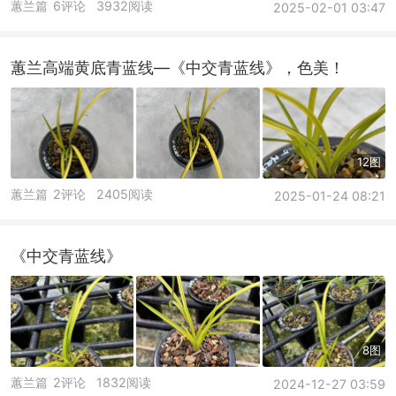
蕙兰篇
6评论
3932阅读
2025-02-01 03:47
蕙兰高端黄底青蓝线—《中交青蓝线》，色美！
12图
蕙兰篇
2评论
2405阅读
2025-01-24 08:21
《中交青蓝线》
8图
蕙兰篇
2评论
1832阅读
2024-12-27 03:59