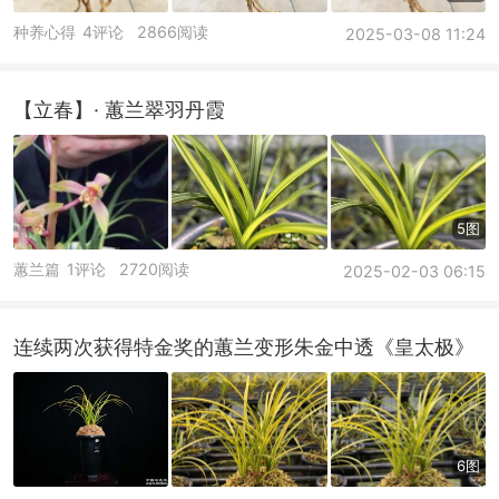
种养心得
4评论
2866阅读
2025-03-08 11:24
【立春】· 蕙兰翠羽丹霞
5图
蕙兰篇
1评论
2720阅读
2025-02-03 06:15
连续两次获得特金奖的蕙兰变形朱金中透《皇太极》
6图