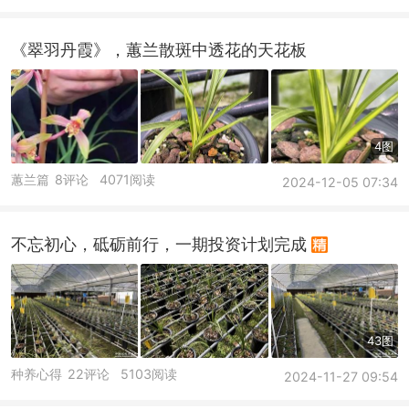
《翠羽丹霞》，蕙兰散斑中透花的天花板
4图
蕙兰篇
8评论
4071阅读
2024-12-05 07:34
不忘初心，砥砺前行，一期投资计划完成
43图
种养心得
22评论
5103阅读
2024-11-27 09:54