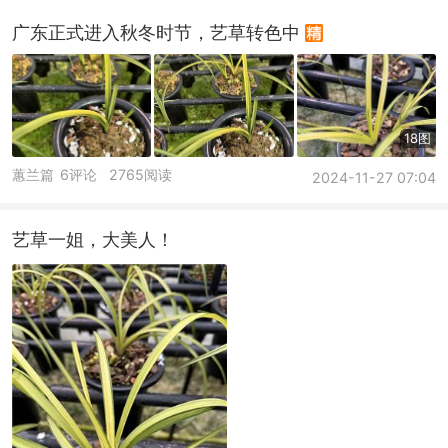
广东正式进入秋冬时节，艺草转色中
18图
蕙兰篇
6评论
2765阅读
2024-11-27 07:04
艺草一姐，大美人！