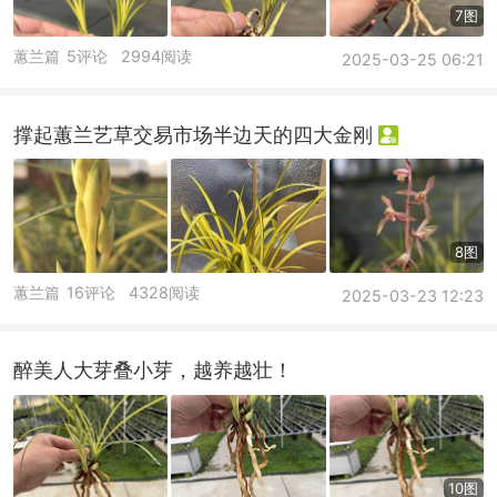
7图
蕙兰篇
5评论
2994阅读
2025-03-25 06:21
撑起蕙兰艺草交易市场半边天的四大金刚
8图
蕙兰篇
16评论
4328阅读
2025-03-23 12:23
醉美人大芽叠小芽，越养越壮！
10图