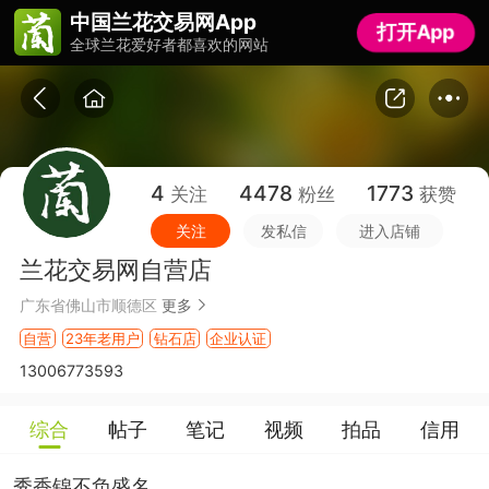
中国兰花交易网App
中国兰花交易网App
打开App
打开App
全球兰花爱好者都喜欢的网站
全球兰花爱好者都喜欢的网站
4
4478
1773
关注
粉丝
获赞
关注
发私信
进入店铺
兰花交易网自营店
广东省佛山市顺德区
更多
自营
23年老用户
钻石店
企业认证
13006773593
综合
帖子
笔记
视频
拍品
信用
秀香锦不负盛名