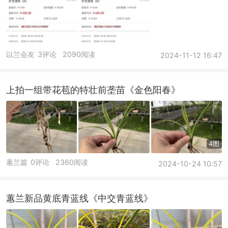
以兰会友
3评论
2090阅读
2024-11-12 16:47
上拍一组带花苞的特壮前垄苗《金色阳春》
4图
蕙兰篇
0评论
2360阅读
2024-10-24 10:57
蕙兰新品黄底青蓝线《中交青蓝线》