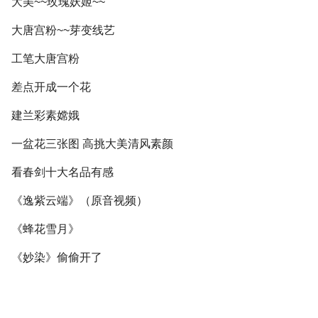
大美~~玫瑰妖姬~~
大唐宫粉~~芽变线艺
工笔大唐宫粉
差点开成一个花
建兰彩素嫦娥
一盆花三张图 高挑大美清风素颜
看春剑十大名品有感
《逸紫云端》（原音视频）
《蜂花雪月》
《妙染》偷偷开了