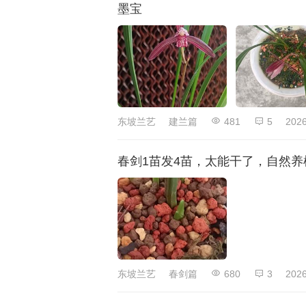
墨宝
东坡兰艺
建兰篇
481
5
2026
春剑1苗发4苗，太能干了，自然养
东坡兰艺
春剑篇
680
3
2026