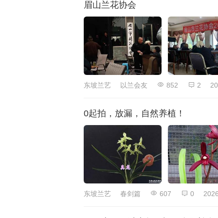
眉山兰花协会
东坡兰艺
以兰会友
852
2
20
0起拍，放漏，自然养植！
东坡兰艺
春剑篇
607
0
2026