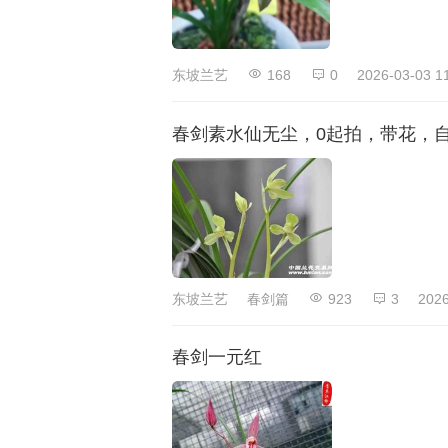
东坡兰艺
168
0
2026-03-03 1
春剑素水仙无尘，0起拍，带花，
东坡兰艺
春剑篇
923
3
2026
春剑一元红