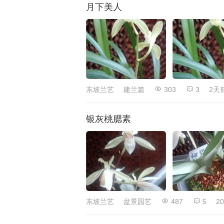
月下美人
东坡兰艺
建兰篇
303
3
2天
银灰桃腮素
东坡兰艺
盆景园艺
487
5
20