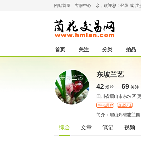
网站首页
客服中心
亲，欢迎您！
登录
或
注
首页
关注
分类
拍品
东坡兰艺
42
69
粉丝
关注
四川省眉山市东坡区
7年老用户
企业认证
简介：眉山郑碧志兰园
综合
文章
笔记
视频