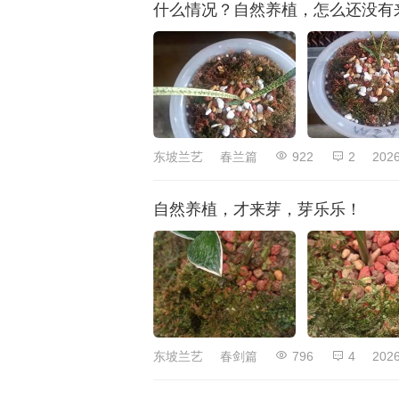
什么情况？自然养植，怎么还没有
东坡兰艺
春兰篇
922
2
2026
自然养植，才来芽，芽乐乐！
东坡兰艺
春剑篇
796
4
2026