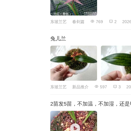
东坡兰艺
春剑篇
769
2
2026
兔儿兰
东坡兰艺
新品推介
597
3
20
2苗发5苗，不加温，不加湿，还是