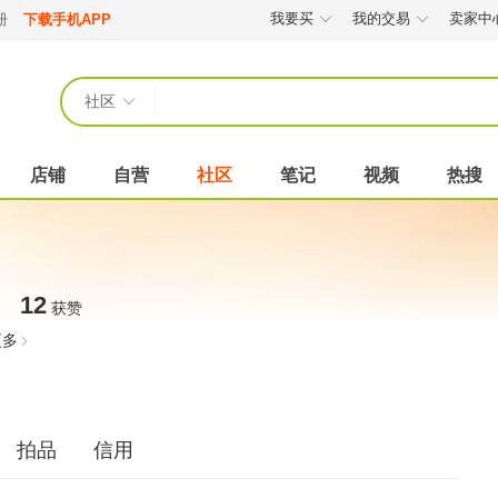
我要买
我的交易
卖家中
册
下载手机APP
社区
店铺
自营
社区
笔记
视频
热搜
12
获赞
更多
拍品
信用