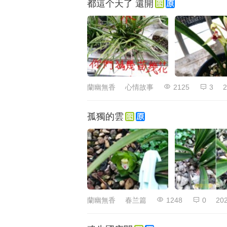
都這个天了 還開
蘭幽無香
心情故事
2125
3
2
孤獨的雲
蘭幽無香
春兰篇
1248
0
202