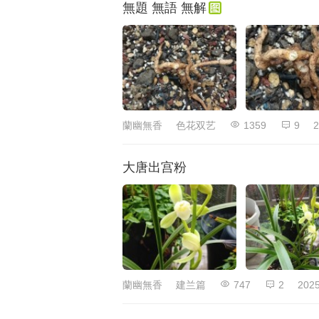
無題 無語 無解
蘭幽無香
色花双艺
1359
9
2
大唐出宫粉
蘭幽無香
建兰篇
747
2
2025