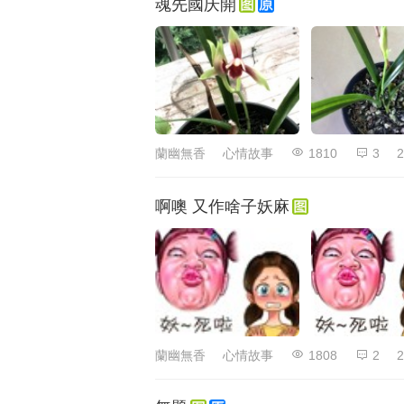
魂先國庆開
蘭幽無香
心情故事
1810
3
2
啊噢 又作啥子妖麻
蘭幽無香
心情故事
1808
2
2