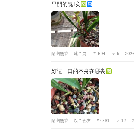
早開的魂 唉
蘭幽無香
建兰篇
594
5
2026
好這一口的本身在哪裏
蘭幽無香
以兰会友
891
12
2