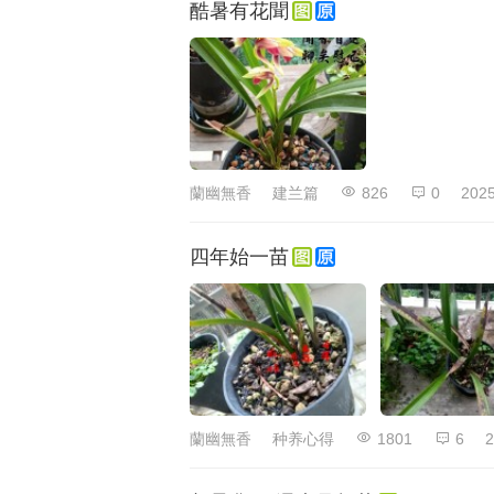
酷暑有花聞
蘭幽無香
建兰篇
826
0
2025
四年始一苗
蘭幽無香
种养心得
1801
6
2