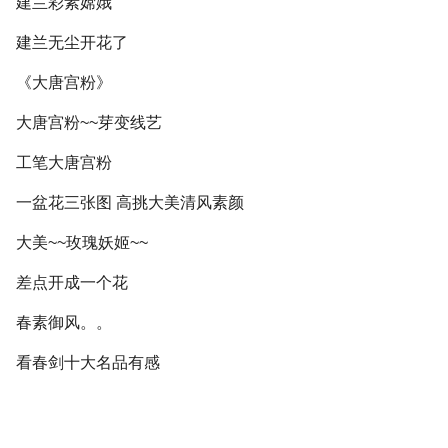
建兰彩素嫦娥
建兰无尘开花了
《大唐宫粉》
大唐宫粉~~芽变线艺
工笔大唐宫粉
一盆花三张图 高挑大美清风素颜
大美~~玫瑰妖姬~~
差点开成一个花
春素御风。。
看春剑十大名品有感