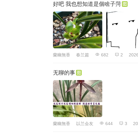
好吧 我也想知道是個啥子菏
蘭幽無香
春兰篇
682
2
2026
无聊的事
蘭幽無香
以兰会友
644
3
20