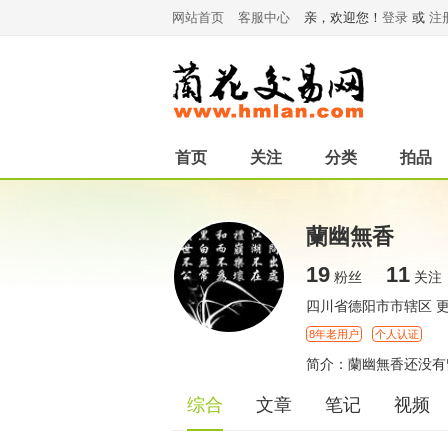
网站首页
客服中心
亲，欢迎您！
登录
或
注
首页
关注
分类
拍品
蘭幽無香
19
11
粉丝
关注
四川省德阳市市辖区
8年老用户
个人认证
简介：蘭幽無香还没有
综合
文章
笔记
视频