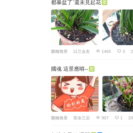
都暴盆了`還未見起花
蘭幽無香
以兰会友
1465
3
2
國魂 這景應嘚--
蘭幽無香
茶余兰后
907
1
20