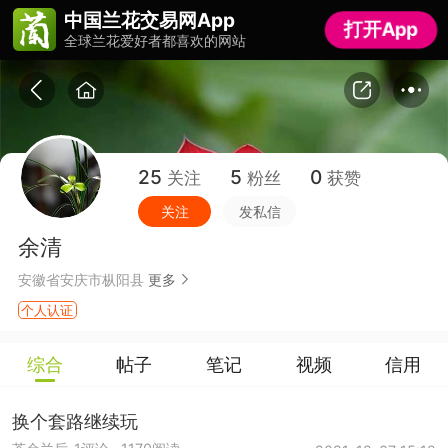
中国兰花交易网App
中国兰花交易网App
打开App
打开App
全球兰花爱好者都喜欢的网站
全球兰花爱好者都喜欢的网站
25
5
0
关注
粉丝
获赞
关注
发私信
余清
安徽省安庆市枞阳县
更多
个人认证
综合
帖子
笔记
视频
信用
换个套路继续玩