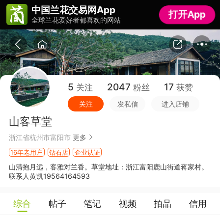
中国兰花交易网App
中国兰花交易网App
打开App
打开App
全球兰花爱好者都喜欢的网站
全球兰花爱好者都喜欢的网站
5
2047
17
关注
粉丝
获赞
关注
发私信
进入店铺
山客草堂
浙江省杭州市富阳市
更多
16年老用户
钻石店
企业认证
山清抱月远，客雅对兰香。草堂地址：浙江富阳鹿山街道蒋家村。
联系人黄凯19564164593
综合
帖子
笔记
视频
拍品
信用