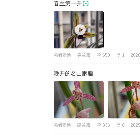
春兰第一开
愚者娱渔
春兰篇
659
1
2026
晚开的名山胭脂
愚者娱渔
建兰篇
836
0
2025