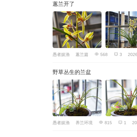
蕙兰开了
愚者娱渔
蕙兰篇
568
3
2026
野草丛生的兰盆
愚者娱渔
养兰环境
815
1
20