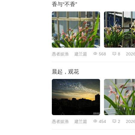
香与“不香”
愚者娱渔
建兰篇
568
8
2026
晨起，观花
愚者娱渔
建兰篇
454
2
2026