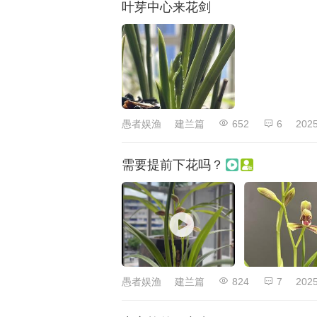
叶芽中心来花剑
愚者娱渔
建兰篇
652
6
2025
需要提前下花吗？
愚者娱渔
建兰篇
824
7
2025