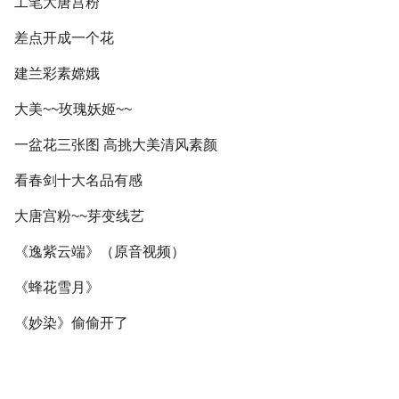
工笔大唐宫粉
差点开成一个花
建兰彩素嫦娥
大美~~玫瑰妖姬~~
一盆花三张图 高挑大美清风素颜
看春剑十大名品有感
大唐宫粉~~芽变线艺
《逸紫云端》（原音视频）
《蜂花雪月》
《妙染》偷偷开了