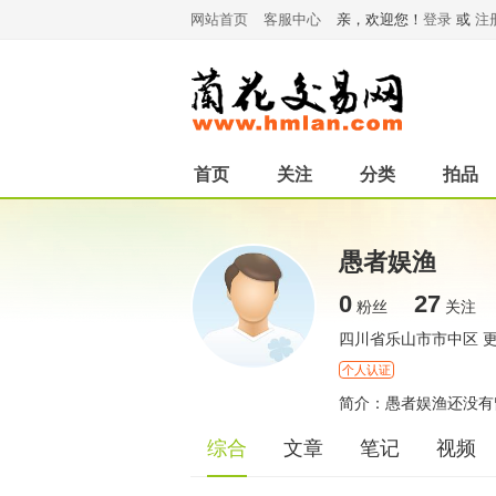
网站首页
客服中心
亲，欢迎您！
登录
或
注
首页
关注
分类
拍品
愚者娱渔
0
27
粉丝
关注
四川省乐山市市中区
个人认证
简介：愚者娱渔还没有
综合
文章
笔记
视频