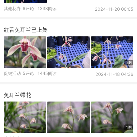
其他花卉
6评论
1338阅读
2024-11-20 00:05
红舌兔耳兰已上架
5图
促销活动
5评论
1445阅读
2024-11-18 04:36
兔耳兰蝶花
4图