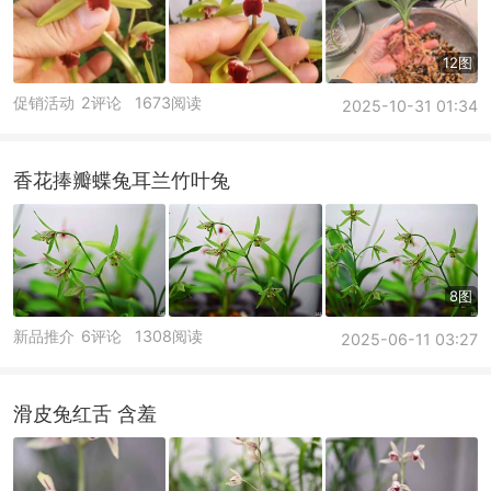
12图
促销活动
2评论
1673阅读
2025-10-31 01:34
香花捧瓣蝶兔耳兰竹叶兔
8图
新品推介
6评论
1308阅读
2025-06-11 03:27
滑皮兔红舌 含羞