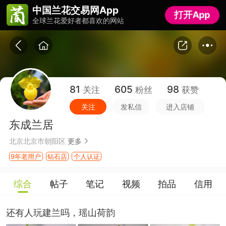
中国兰花交易网App
中国兰花交易网App
打开App
打开App
全球兰花爱好者都喜欢的网站
全球兰花爱好者都喜欢的网站
81
605
98
关注
粉丝
获赞
关注
发私信
进入店铺
东成兰居
北京北京市朝阳区
更多
9年老用户
钻石店
个人认证
综合
帖子
笔记
视频
拍品
信用
还有人玩建兰吗，瑶山荷韵