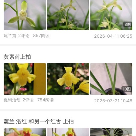
8图
建兰篇
2评论
897阅读
2026-04-11 06:25
黄素荷上拍
10图
促销活动
2评论
754阅读
2026-03-21 10:48
蕙兰 洛红 和另一个红舌 上拍