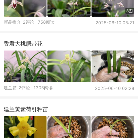
8图
新品推介
2评论
758阅读
2025-06-10 05:21
香君大桃腮带花
建兰篇
2评论
1305阅读
2025-06-10 02:28
建兰黄素荷引种苗