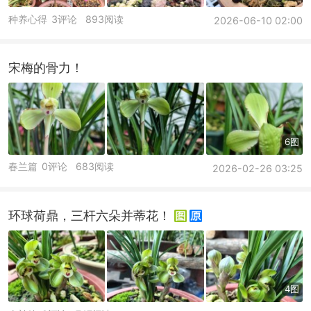
种养心得
3评论
893阅读
2026-06-10 02:00
宋梅的骨力！
6图
春兰篇
0评论
683阅读
2026-02-26 03:25
环球荷鼎，三杆六朵并蒂花！
4图