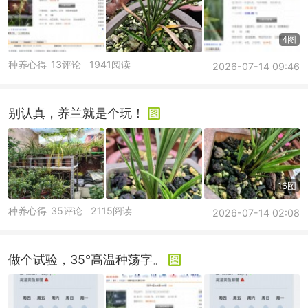
4图
种养心得
13评论
1941阅读
2026-07-14 09:46
别认真，养兰就是个玩！
16图
种养心得
35评论
2115阅读
2026-07-14 02:08
做个试验，35°高温种荡字。