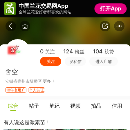
中国兰花交易网App
中国兰花交易网App
打开App
打开App
全球兰花爱好者都喜欢的网站
全球兰花爱好者都喜欢的网站
0
124
104
关注
粉丝
获赞
关注
发私信
进入店铺
舍空
安徽省宿州市墉桥区
更多
18年老用户
个人认证
综合
帖子
笔记
视频
拍品
信用
有人说这是激素苗！