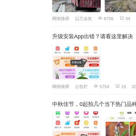
网络骑师
以兰会友
6706
34
升级安装App出错？请看这里解决
网络骑师
公告栏
5754
15
2
中秋佳节，0起拍几个当下热门品