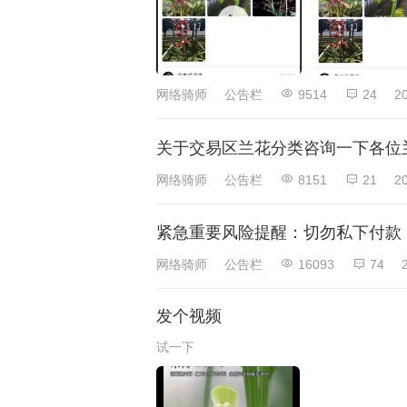
网络骑师
公告栏
9514
24
2
关于交易区兰花分类咨询一下各位
网络骑师
公告栏
8151
21
2
紧急重要风险提醒：切勿私下付款
网络骑师
公告栏
16093
74
发个视频
试一下