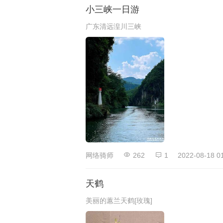
小三峡一日游
广东清远湟川三峡
网络骑师
262
1
2022-08-18 0
天鹤
美丽的蕙兰天鹤[玫瑰]