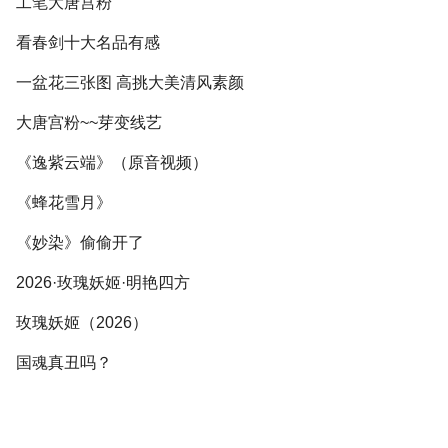
工笔大唐宫粉
看春剑十大名品有感
一盆花三张图 高挑大美清风素颜
大唐宫粉~~芽变线艺
《逸紫云端》（原音视频）
《蜂花雪月》
《妙染》偷偷开了
2026·玫瑰妖姬·明艳四方
玫瑰妖姬（2026）
国魂真丑吗？