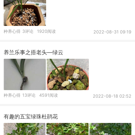
种养心得
3评论
1920阅读
2022-08-31 09:19
养兰乐事之捂老头—绿云
种养心得
13评论
4591阅读
2022-08-18 02:52
有趣的五宝绿珠杜鹃花