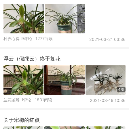
种养心得
9评论
1277阅读
2021-03-21 03:36
浮云（假绿云）终于复花
4图
兰花鉴辨
1评论
1831阅读
2021-03-19 10:36
关于宋梅的红点