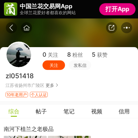
中国兰花交易网App
中国兰花交易网App
打开App
打开App
全球兰花爱好者都喜欢的网站
全球兰花爱好者都喜欢的网站
0
8
5
关注
粉丝
获赞
关注
发私信
zl051418
江苏省扬州市广陵区
更多
10年老用户
个人认证
综合
帖子
笔记
视频
信用
南河下植兰之老极品