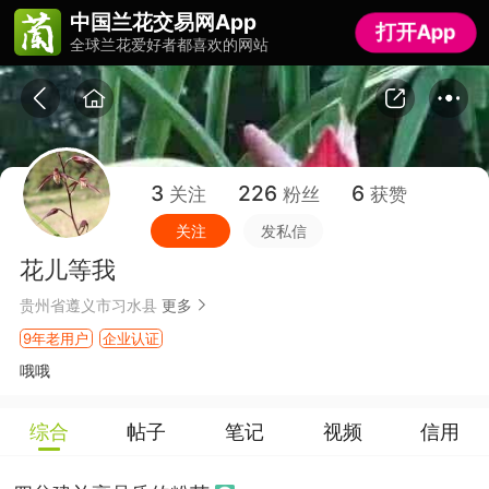
中国兰花交易网App
中国兰花交易网App
打开App
打开App
全球兰花爱好者都喜欢的网站
全球兰花爱好者都喜欢的网站
3
226
6
关注
粉丝
获赞
关注
发私信
花儿等我
贵州省遵义市习水县
更多
9年老用户
企业认证
哦哦
综合
帖子
笔记
视频
信用