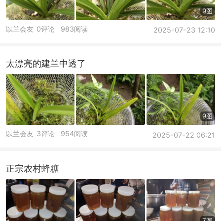
9图
以兰会友
0评论
983阅读
2025-07-23 12:10
太漂亮的建兰中透了
9图
以兰会友
3评论
954阅读
2025-07-22 06:21
正宗农村蜂糖
7图