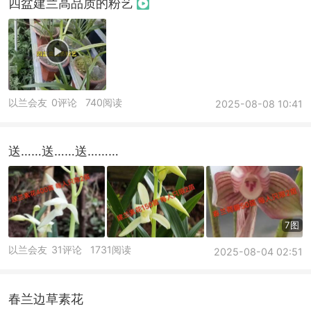
四盆建兰高品质的粉艺
以兰会友
0评论
740阅读
2025-08-08 10:41
送……送……送………
7图
以兰会友
31评论
1731阅读
2025-08-04 02:51
春兰边草素花