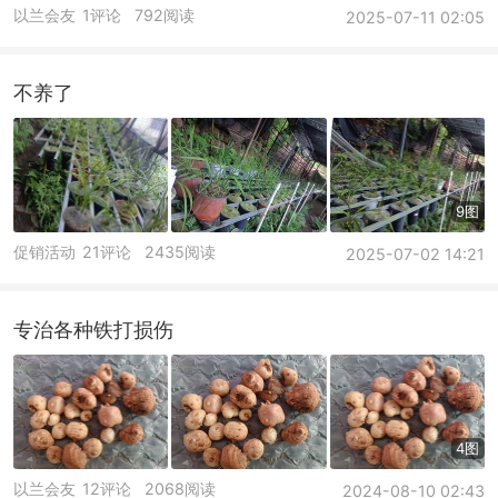
以兰会友
1评论
792阅读
2025-07-11 02:05
不养了
9图
促销活动
21评论
2435阅读
2025-07-02 14:21
专治各种铁打损伤
4图
以兰会友
12评论
2068阅读
2024-08-10 02:43