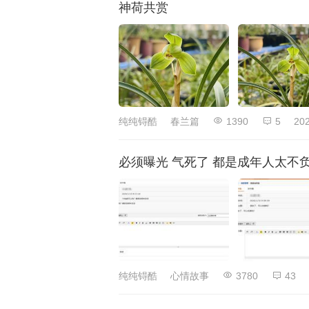
神荷共赏
纯纯锝酷
春兰篇
1390
5
202
必须曝光 气死了 都是成年人太不
纯纯锝酷
心情故事
3780
43