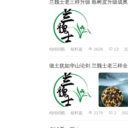
兰魏士老三样升级 栎树皮升级成
纯纯锝酷
植料篇
2626
13
2
做土犹如华山论剑 兰魏士老三样全
纯纯锝酷
植料篇
2179
2
202