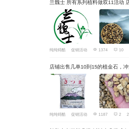
兰魏士 所有系列植料做双11活动
纯纯锝酷
促销活动
1374
10
店铺出售几单10到15的植金石，
纯纯锝酷
促销活动
1187
2
2