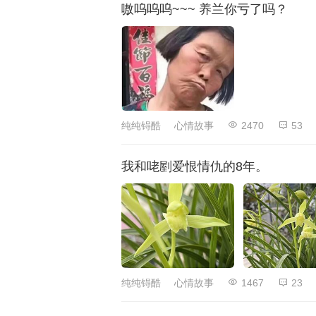
嗷呜呜呜~~~ 养兰你亏了吗？
纯纯锝酷
心情故事
2470
53
我和咾剭爱恨情仇的8年。
纯纯锝酷
心情故事
1467
23