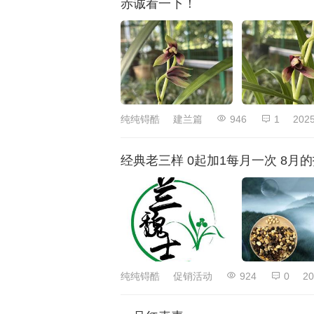
赤诚看一下！
纯纯锝酷
建兰篇
946
1
2025
经典老三样 0起加1每月一次 8月
纯纯锝酷
促销活动
924
0
20