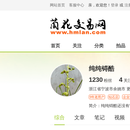
网站首页
客服中心
亲，欢迎您！
登录
或
注
首页
关注
分类
拍品
纯纯锝酷
1230
4
粉丝
关
浙江省宁波市余姚市
9年老用户
钻石店
企业
简介：纯纯锝酷还没有
综合
文章
笔记
视频