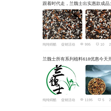
跟着时代走，兰魏士出实惠款成品
纯纯锝酷
促销活动
995
10
2
兰魏士所有系列植料618优惠今天
纯纯锝酷
促销活动
1195
5
2