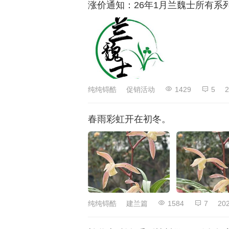
涨价通知：26年1月兰魏士所有系
纯纯锝酷
促销活动
1429
5
2
春雨彩虹开在初冬。
纯纯锝酷
建兰篇
1584
7
202