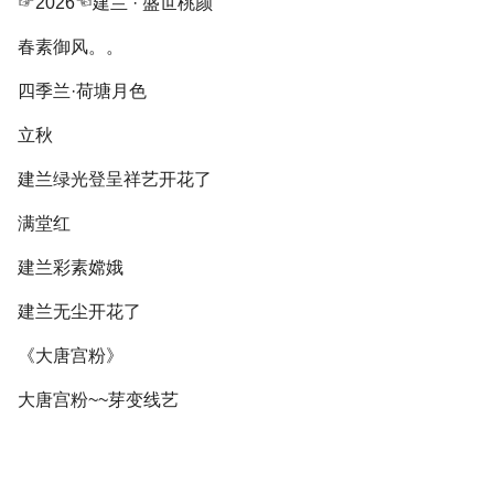
☞2026☜建兰 · 盛世桃颜
春素御风。。
四季兰·荷塘月色
立秋
建兰绿光登呈祥艺开花了
满堂红
建兰彩素嫦娥
建兰无尘开花了
《大唐宫粉》
大唐宫粉~~芽变线艺