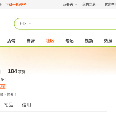
我要买
我的交易
卖家中
册
下载手机APP
社区
店铺
自营
社区
笔记
视频
热搜
184
注
获赞
更多
认证
留下简介！
拍品
信用