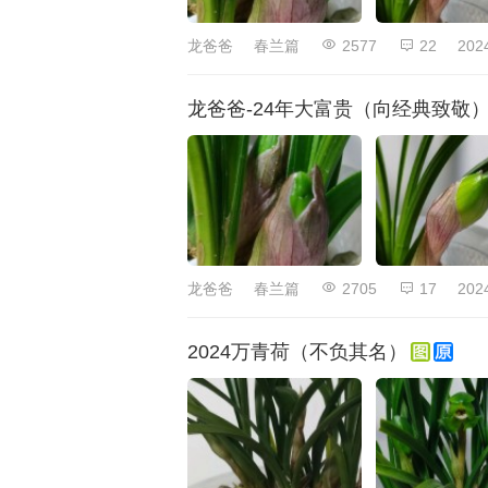
龙爸爸
春兰篇
2577
22
202
龙爸爸-24年大富贵（向经典致敬
龙爸爸
春兰篇
2705
17
202
2024万青荷（不负其名）