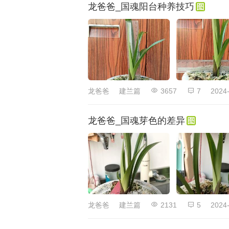
龙爸爸_国魂阳台种养技巧
龙爸爸
建兰篇
3657
7
2024-
龙爸爸_国魂芽色的差异
龙爸爸
建兰篇
2131
5
2024-