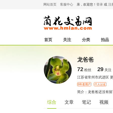
网站首页
客服中心
亲，欢迎您！
登录
或
注
首页
关注
分类
拍品
龙爸爸
72
29
粉丝
关注
江苏省常州市武进区
9年老用户
个人认证
简介：龙爸爸还没有留
综合
文章
笔记
视频