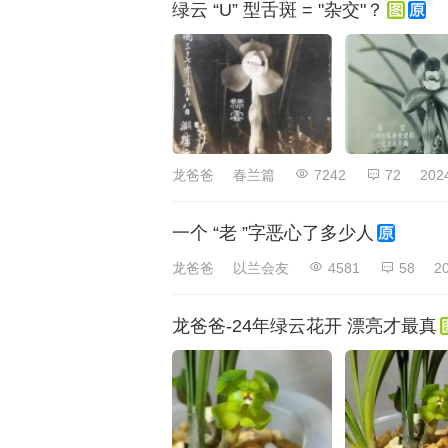
绿云 “U” 型舌斑 = "杂交"？
龙爸爸
春兰篇
7242
72
202
一个 “老 ”字恶心了多少人
龙爸爸
以兰会友
4581
58
2
龙爸爸-24年绿云花开 漂亮才最真