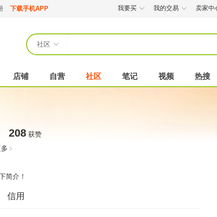
我要买
我的交易
卖家中
册
下载手机APP
社区
店铺
自营
社区
笔记
视频
热搜
208
获赞
更多
下简介！
信用