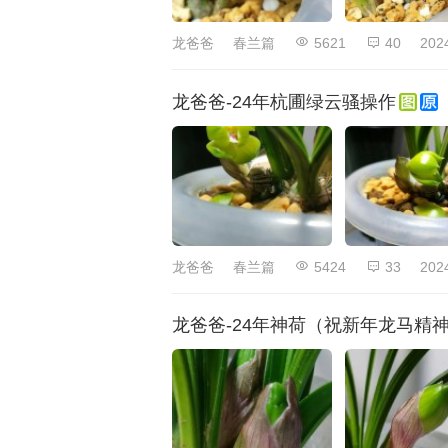
龙爸爸
春兰篇
5621
40
202
龙爸爸-24年杭圃绿云骚操作
龙爸爸
春兰篇
5424
33
202
龙爸爸-24年神荷（祝新年龙马精