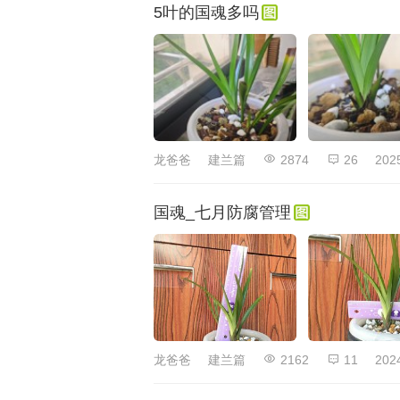
5叶的国魂多吗
龙爸爸
建兰篇
2874
26
202
国魂_七月防腐管理
龙爸爸
建兰篇
2162
11
202