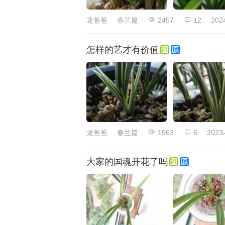
龙爸爸
春兰篇
2457
12
202
怎样的艺才有价值
龙爸爸
春兰篇
1963
6
2023-
大家的国魂开花了吗