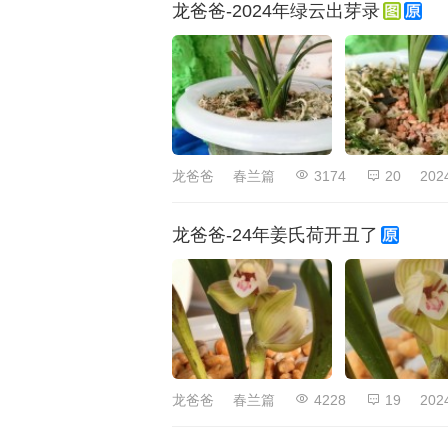
龙爸爸-2024年绿云出芽录
龙爸爸
春兰篇
3174
20
202
龙爸爸-24年姜氏荷开丑了
龙爸爸
春兰篇
4228
19
202