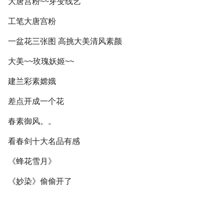
大唐宫粉~~芽变线艺
工笔大唐宫粉
一盆花三张图 高挑大美清风素颜
大美~~玫瑰妖姬~~
建兰彩素嫦娥
差点开成一个花
春素御风。。
看春剑十大名品有感
《蜂花雪月》
《妙染》偷偷开了