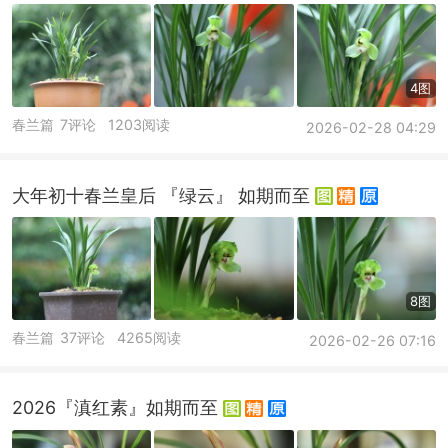
4图
春兰篇
7评论
1203阅读
2026-02-28 04:29
大年初十春兰皇后 『绿云』 如期而至
8图
春兰篇
37评论
4265阅读
2026-02-26 07:16
2026『滇红素』如期而至