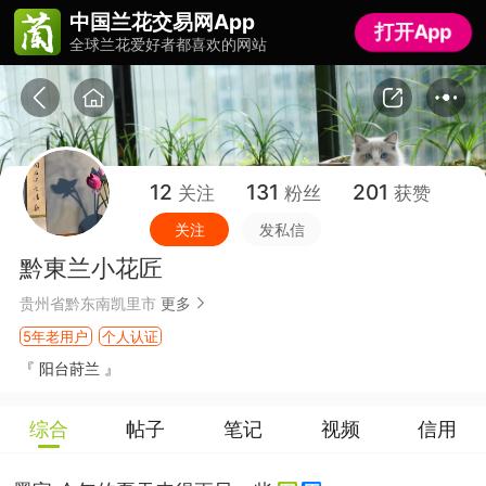
中国兰花交易网App
中国兰花交易网App
打开App
打开App
全球兰花爱好者都喜欢的网站
全球兰花爱好者都喜欢的网站
12
131
201
关注
粉丝
获赞
关注
发私信
黔東兰小花匠
贵州省黔东南凯里市
更多
5年老用户
个人认证
『 阳台莳兰 』
综合
帖子
笔记
视频
信用