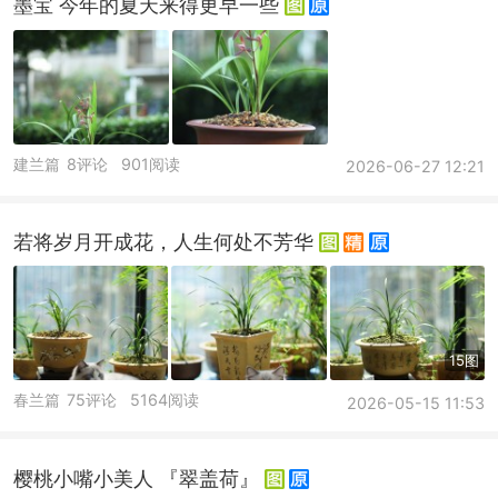
墨宝 今年的夏天来得更早一些
建兰篇
8评论
901阅读
2026-06-27 12:21
若将岁月开成花，人生何处不芳华
15图
春兰篇
75评论
5164阅读
2026-05-15 11:53
樱桃小嘴小美人 『翠盖荷』