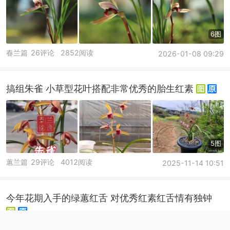
6图
春兰篇
26评论
2852阅读
2026-01-08 09:29
搞组朱雀 小草型花叶搭配非常优秀的胎生红素
5图
蕙兰篇
29评论
4012阅读
2025-11-14 10:51
今年花期入手的绿蕙红舌 对优秀红素红舌情有独钟