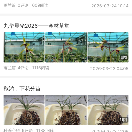
蕙兰篇
0评论
609阅读
2026-03-24 10:14
九华晨光2026——金林草堂
8图
蕙兰篇
4评论
1116阅读
2026-03-23 04:05
秋鸿，下花分苗
11图
种养心得
6评论
1188阅读
2026-03-22 11:08