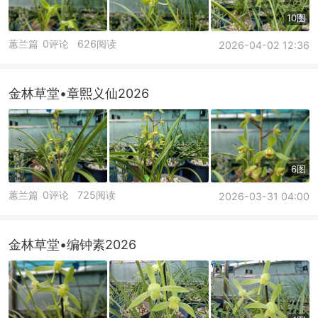
10图
蕙兰篇
0评论
626阅读
2026-04-02 12:36
金林草堂•章熙义仙2026
6图
蕙兰篇
0评论
725阅读
2026-03-31 04:00
金林草堂•编钟素2026