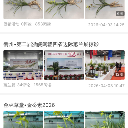
6图
促销活动
0评论
853阅读
2026-04-03 14:25
衢州•第二届浙皖闽赣四省边际蕙兰展掠影
12图
蕙兰篇
34评论
1565阅读
2026-04-03 10:47
金林草堂•金岙素2026