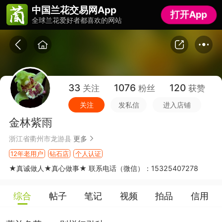
中国兰花交易网App
中国兰花交易网App
打开App
打开App
全球兰花爱好者都喜欢的网站
全球兰花爱好者都喜欢的网站
33
1076
120
关注
粉丝
获赞
关注
发私信
进入店铺
金林紫雨
浙江省衢州市龙游县
更多
12年老用户
钻石店
个人认证
★真诚做人★真心做事★ 联系电话（微信）：15325407278
综合
帖子
笔记
视频
拍品
信用