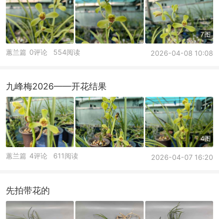
7图
蕙兰篇
0评论
554阅读
2026-04-08 10:08
九峰梅2026——开花结果
4图
蕙兰篇
4评论
611阅读
2026-04-07 16:20
先拍带花的