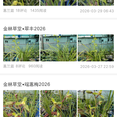
4图
蕙兰篇
18评论
1435阅读
2026-03-29 06:43
金林草堂•翠丰2026
10图
蕙兰篇
8评论
960阅读
2026-03-27 22:59
金林草堂•端蕙梅2026
4图