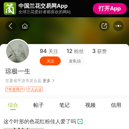
中国兰花交易网App
中国兰花交易网App
打开App
打开App
全球兰花爱好者都喜欢的网站
全球兰花爱好者都喜欢的网站
94
12
3
关注
粉丝
获赞
关注
发私信
琼极一生
甘肃省平凉市灵台县
更多
7年老用户
个人认证
综合
帖子
笔记
视频
信用
这个叶形的色花红粉佳人爱了吗